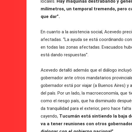
locales.
Hay máquinas destrabando y genera
milímetros, un temporal tremendo, pero ca
que dar”.
En cuanto a la asistencia social, Acevedo prec
afectadas. “La ayuda se está coordinando con el
en todas las zonas afectadas. Evacuados hubo m
está dando respuestas”.
Acevedo detalló además que el diálogo incluyó 
gobernador ante otros mandatarios provinciales
gobernador está por viajar (a Buenos Aires) y
del país. Por un lado, la macroeconomía, que 
como el riesgo país, que ha disminuido despué
da tranquilidad para el exterior, pero hace fal
cayendo,
Tucumán está sintiendo la baja de
va a tener reuniones con otros gobernador
dialogar con el gobierno nacional”.