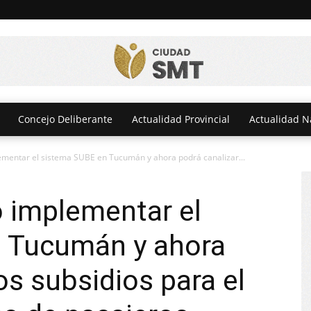
Concejo Deliberante
Actualidad Provincial
Actualidad N
ementar el sistema SUBE en Tucumán y ahora podrá canalizar...
 implementar el
 Tucumán y ahora
os subsidios para el