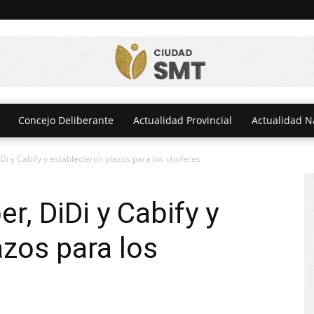
Concejo Deliberante
Actualidad Provincial
Actualidad N
Di y Cabify y establecieron plazos para los choferes
r, DiDi y Cabify y
azos para los