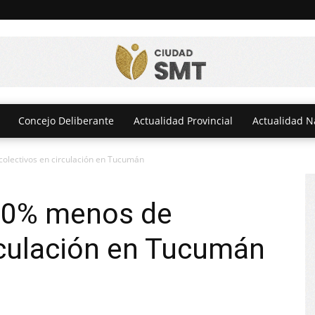
Concejo Deliberante
Actualidad Provincial
Actualidad N
olectivos en circulación en Tucumán
70% menos de
rculación en Tucumán