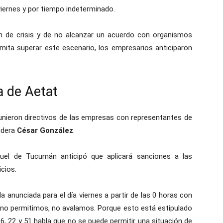
te viernes y por tiempo indeterminado.
ón de crisis y de no alcanzar un acuerdo con organismos
rmita superar este escenario, los empresarios anticiparon
a de Aetat
eunieron directivos de las empresas con representantes de
lidera
César González
.
guel de Tucumán anticipó que aplicará sanciones a las
cios.
anunciada para el día viernes a partir de las 0 horas con
s no permitimos, no avalamos. Porque esto está estipulado
6, 22 y 51 habla que no se puede permitir una situación de