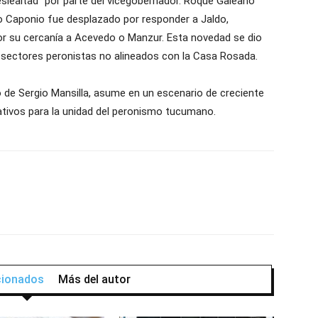
eslealtad” por parte del vicegobernador. Roque Galeano
o Caponio fue desplazado por responder a Jaldo,
r su cercanía a Acevedo o Manzur. Esta novedad se dio
n sectores peronistas no alineados con la Casa Rosada.
de Sergio Mansilla, asume en un escenario de creciente
cativos para la unidad del peronismo tucumano.
acionados
Más del autor